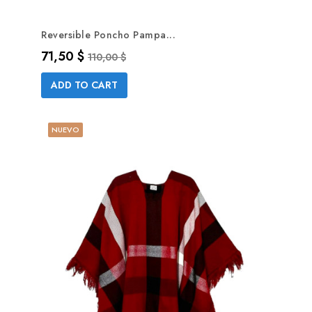
Reversible Poncho Pampa...
Precio
Precio base
71,50 $
110,00 $
ADD TO CART
NUEVO