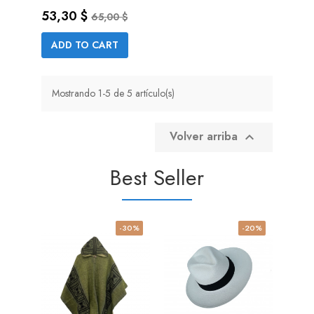
Precio
Precio base
53,30 $
65,00 $
ADD TO CART
Mostrando 1-5 de 5 artículo(s)
Volver arriba

Best Seller
-30%
-20%