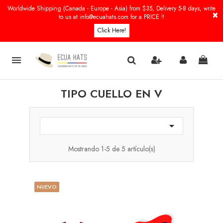
Worldwide Shipping (Canada - Europe - Asia) from $35, Delivery 5-8 days, write
×
to us at info@ecuahats.com for a PRICE !!
Click Here!

TIPO CUELLO EN V

Mostrando 1-5 de 5 artículo(s)
NUEVO