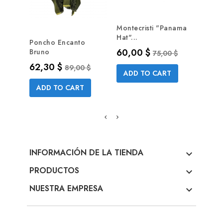
Montecristi "Panama
Monte
Hat"...
Hat"..
Poncho Encanto
Precio
Precio base
Prec
60,00 $
68,0
Bruno
75,00 $
Precio
Precio base
62,30 $
89,00 $
ADD TO CART
AD
ADD TO CART
INFORMACIÓN DE LA TIENDA

PRODUCTOS

NUESTRA EMPRESA
