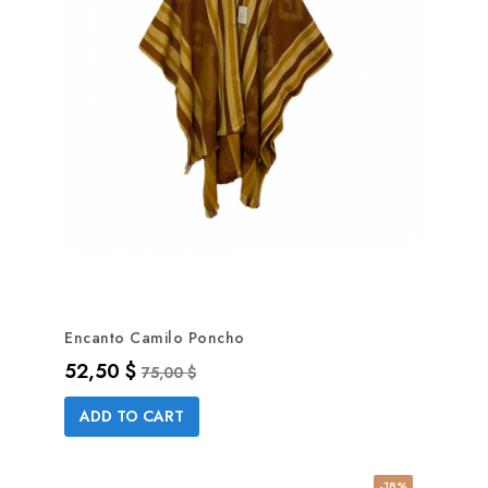
Encanto Camilo Poncho
Precio
Precio base
52,50 $
75,00 $
ADD TO CART
-18%