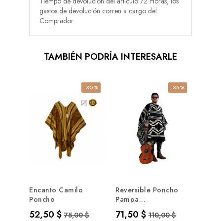
Tiempo de devolución del artículo 72 Horas, los
gastos de devolución corren a cargo del
Comprador.
TAMBIÉN PODRÍA INTERESARLE
-30%
-35%
NUE
Encanto Camilo
Reversible Poncho
Ponc
Poncho
Pampa...
Prec
55,0
Precio
Precio base
Precio
Precio base
52,50 $
71,50 $
75,00 $
110,00 $