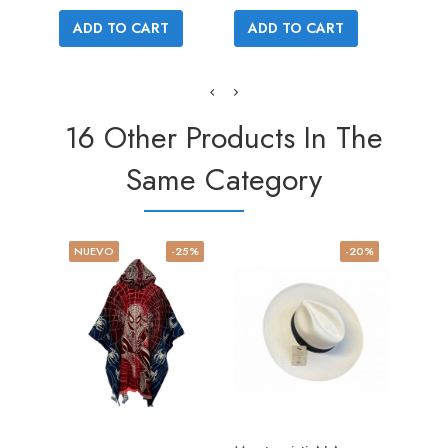
AD
ADD TO CART
ADD TO CART
16 Other Products In The
Same Category
NUEVO
-25%
-20%