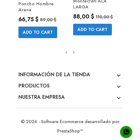
Montecristi ALA
Poncho Hombre
Ponc
LARGA
Arana
Alpac
Precio
Precio base
88,00 $
110,00 $
Precio
Precio base
Prec
66,75 $
59,5
89,00 $
ADD TO CART
ADD TO CART
AD
INFORMACIÓN DE LA TIENDA

PRODUCTOS

NUESTRA EMPRESA

© 2026 - Software Ecommerce desarrollado por
PrestaShop™