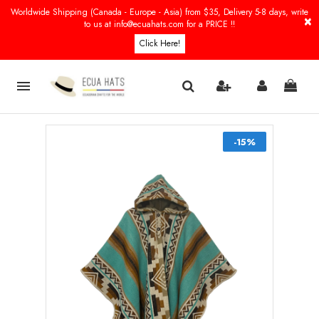
Worldwide Shipping (Canada - Europe - Asia) from $35, Delivery 5-8 days, write
×
to us at info@ecuahats.com for a PRICE !!
Click Here!

-15%