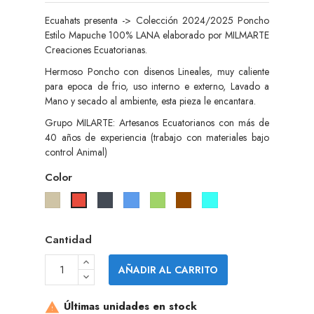
Ecuahats presenta -> Colección 2024/2025 Poncho
Estilo Mapuche 100% LANA elaborado por MILMARTE
Creaciones Ecuatorianas.
Hermoso Poncho con disenos Lineales, muy caliente
para epoca de frio, uso interno e externo, Lavado a
Mano y secado al ambiente, esta pieza le encantara.
Grupo MILARTE: Artesanos Ecuatorianos con más de
40 años de experiencia (trabajo con materiales bajo
control Animal)
Color
Gris
Negro
Azul
Verde
Marrón
Tourquise
Rojo
pardo
Cantidad
AÑADIR AL CARRITO
Últimas unidades en stock
