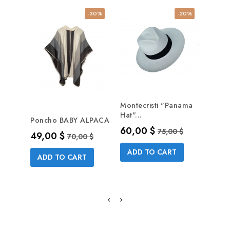
-30%
-20%
Montecristi "Panama
Hat"...
Monte
Poncho BABY ALPACA
Precio
Precio base
60,00 $
Prec
68,9
75,00 $
Precio
Precio base
49,00 $
70,00 $
ADD TO CART
AD
ADD TO CART