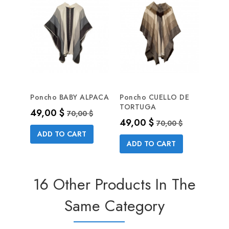
Poncho BABY ALPACA
Poncho CUELLO DE
TORTUGA
Precio
Precio base
49,00 $
70,00 $
Precio
Precio base
49,00 $
70,00 $
ADD TO CART
ADD TO CART
16 Other Products In The
Same Category