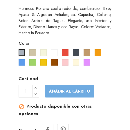
Hermoso Poncho cuello redondo, combinacion Baby
Apaca & Algodon Antialergico, Capucha, Caliente,
Boton Arribla de Tagua, Elegante, uso Interior y
Exterior, Diseno Llanos y con Rayas, Colores Variados,
Hecho in Ecuador.
Color
Gris
Beige
Blanco
Rojo
Negro
Camel
Naranja
Gris
pardo
Azul
Verde
Amarillo
Marrón
Rosa
Cream
Purple
Cantidad
AÑADIR AL CARRITO
Producto disponible con otras

opciones