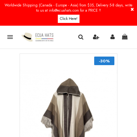
Worldwide Shipping (Canada - Europe - Asia) from $35, Delivery 5-8 days, write
×
to us at info@ecuahats.com for a PRICE !!
Click Here!

-30%