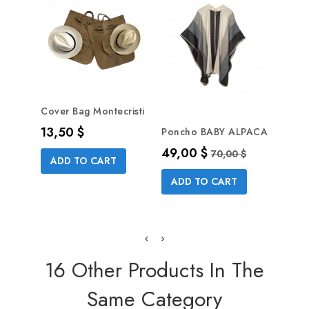
Cover Bag Montecristi
Precio
13,50 $
Poncho BABY ALPACA
Ponc
Alpac
Precio
Precio base
49,00 $
70,00 $
ADD TO CART
Prec
59,5
ADD TO CART
AD
16 Other Products In The
Same Category