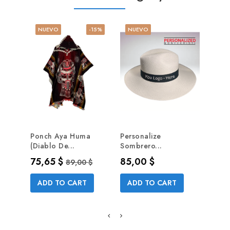
NUEVO
-15%
NUEVO
NUE
Ponch Aya Huma
Personalize
Black
(Diablo De...
Sombrero...
2x1...
Precio
Precio base
Precio
Prec
75,65 $
85,00 $
65,0
89,00 $
ADD TO CART
ADD TO CART
AD