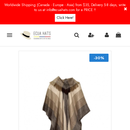
Worldwide Shipping (Canada - Europe - Asia) from $35, Delivery 5-8 days, write
×
to us at info@ecuahats.com for a PRICE !!
Click Here!

-30%