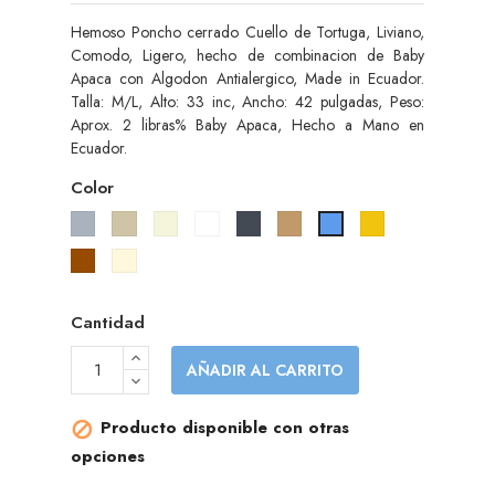
Hemoso Poncho cerrado Cuello de Tortuga, Liviano,
Comodo, Ligero, hecho de combinacion de Baby
Apaca con Algodon Antialergico, Made in Ecuador.
Talla: M/L, Alto: 33 inc, Ancho: 42 pulgadas, Peso:
Aprox. 2 libras% Baby Apaca, Hecho a Mano en
Ecuador.
Color
Gris
Gris
Beige
Blanco
Negro
Camel
Amarillo
Azul
pardo
Marrón
Cream
Cantidad
AÑADIR AL CARRITO
Producto disponible con otras

opciones