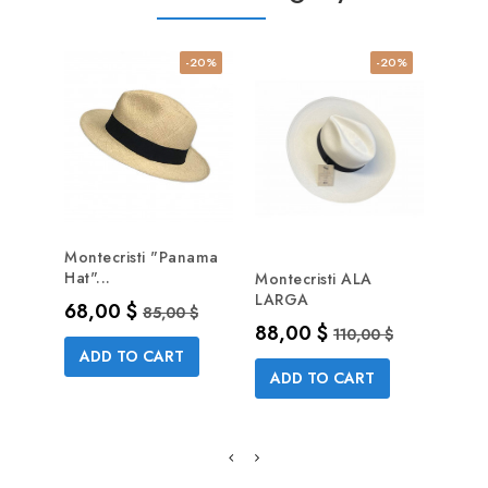
-20%
-20%
Montecristi "Panama
Hat"...
Montecristi ALA
Ponc
LARGA
Precio
Precio base
68,00 $
Brun
85,00 $
Precio
Precio base
88,00 $
110,00 $
Prec
62,3
ADD TO CART
ADD TO CART
AD