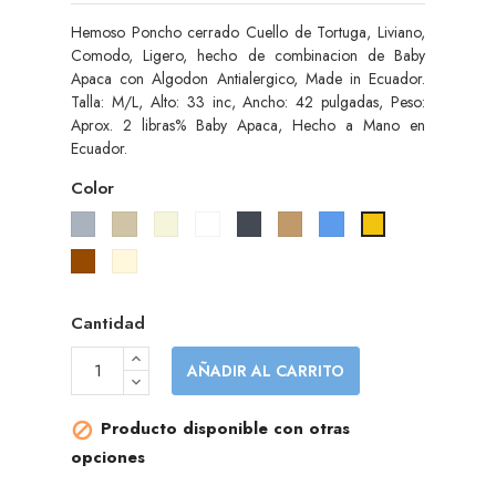
Hemoso Poncho cerrado Cuello de Tortuga, Liviano,
Comodo, Ligero, hecho de combinacion de Baby
Apaca con Algodon Antialergico, Made in Ecuador.
Talla: M/L, Alto: 33 inc, Ancho: 42 pulgadas, Peso:
Aprox. 2 libras% Baby Apaca, Hecho a Mano en
Ecuador.
Color
Gris
Gris
Beige
Blanco
Negro
Camel
Azul
Amarillo
pardo
Marrón
Cream
Cantidad
AÑADIR AL CARRITO
Producto disponible con otras

opciones