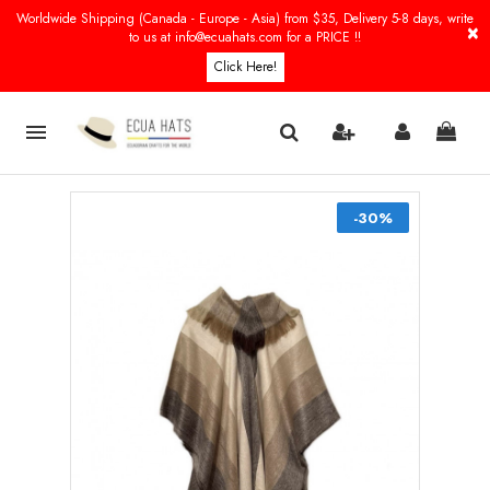
Worldwide Shipping (Canada - Europe - Asia) from $35, Delivery 5-8 days, write
×
to us at info@ecuahats.com for a PRICE !!
Click Here!

-30%