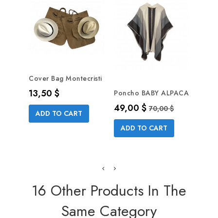
Cover Bag Montecristi
Precio
13,50 $
Poncho BABY ALPACA
Ponc
Alpac
Precio
Precio base
49,00 $
70,00 $
ADD TO CART
Prec
59,5
ADD TO CART
AD
16 Other Products In The
Same Category