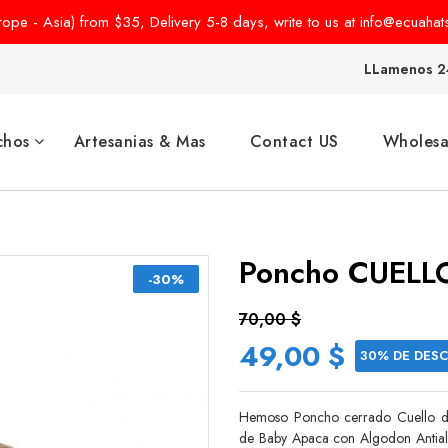
pe - Asia) from $35, Delivery 5-8 days, write to us at info@ecuahat
LLamenos 2
chos
Artesanias & Mas
Contact US
Wholesa
Poncho CUELL
-30%
70,00 $
49,00 $
30% DE DES
Hemoso Poncho cerrado Cuello de
de Baby Apaca con Algodon Antiale