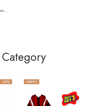
n...
 Category
-30%
NUEVO