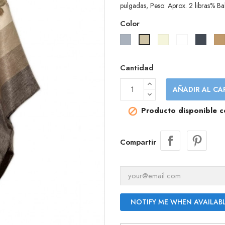
pulgadas, Peso: Aprox. 2 libras% 
Color
Gris
Beige
Blanco
Negro
Gris
pardo
Cantidad
AÑADIR AL CA
Producto disponible c

Compartir
NOTIFY ME WHEN AVAILAB