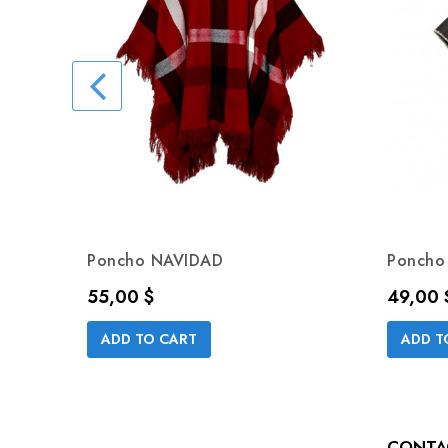
Poncho NAVIDAD
Poncho
Precio
Precio
55,00 $
49,00 
ADD TO CART
ADD T
CONTA