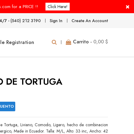
×
s.com for a PRICE !!
Click Here!
4/7 -
(540) 212 3190
Sign In
Create An Account
Carrito -
0,00 $
le Registration
O DE TORTUGA
CUENTO
 Tortuga, Liviano, Comodo, Ligero, hecho de combinacion
rgico, Made in Ecuador. Talla: M/L, Alto: 33 inc, Ancho: 42