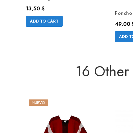
Precio
13,50 $
Poncho
ADD TO CART
Precio
49,00 
ADD T
16 Other
NUEVO