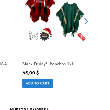
UGA
Black Friday!! Ponchos 2x1...
Poncho
Precio
Precio
65,00 $
62,30 
ADD TO CART
ADD 
NUESTRA EMPRESA