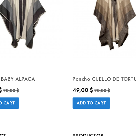
 BABY ALPACA
Poncho CUELLO DE TORT
Precio base
Precio
Precio base
$
49,00 $
70,00 $
70,00 $
O CART
ADD TO CART
CT
PRODUCTOS