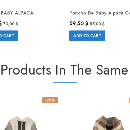
 BABY ALPACA
Poncho De Baby Alpaca Co
Precio base
Precio
Precio base
$
59,50 $
70,00 $
85,00 $
O CART
ADD TO CART
 Products In The Same
-30%