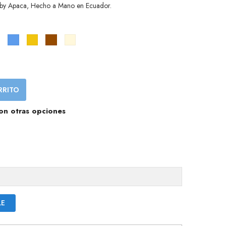
Baby Apaca, Hecho a Mano en Ecuador.
Camel
Azul
Amarillo
Marrón
Cream
RRITO
on otras opciones
LE